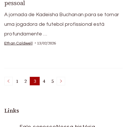
pessoal
A jornada de Kadeisha Buchanan para se tornar
uma jogadora de futebol profissional está
profundamente …
13/02/2026
Ethan Caldwell
Posts
1
2
3
4
5
Page
Page
Page
Page
Page
pagination
Links
Fale conosco
Nossa história