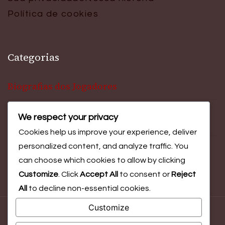
Política de cookies
Categorias
Biografias dos Jogadores
We respect your privacy
Contribuições Internacionais
Cookies help us improve your experience, deliver
personalized content, and analyze traffic. You
Destaques da Carreira
can choose which cookies to allow by clicking
Customize
. Click
Accept All
to consent or
Reject
All
to decline non-essential cookies.
Customize
© Copyright 2026
anemm.pt
. All Rights Reserved.
Blossom